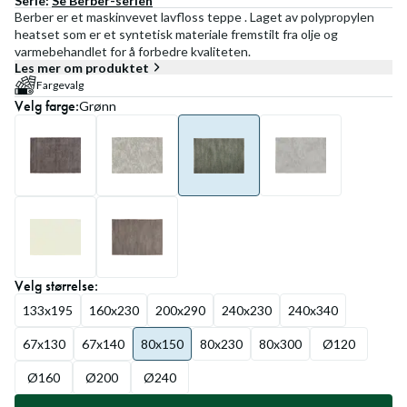
Serie:
Se
Berber
-serien
Berber er et maskinvevet lavfloss teppe . Laget av polypropylen
heatset som er et syntetisk materiale fremstilt fra olje og
varmebehandlet for å forbedre kvaliteten.
Les mer om produktet
Fargevalg
Velg
farge
:
Grønn
Velg
størrelse
:
133x195
160x230
200x290
240x230
240x340
67x130
67x140
80x150
80x230
80x300
Ø120
Ø160
Ø200
Ø240