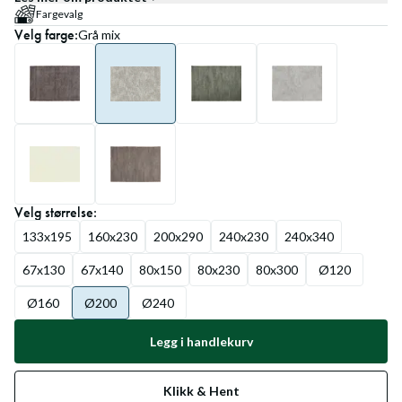
Fargevalg
Velg
farge
:
Grå mix
Velg
størrelse
:
133x195
160x230
200x290
240x230
240x340
67x130
67x140
80x150
80x230
80x300
Ø120
Ø160
Ø200
Ø240
Legg i handlekurv
Klikk & Hent