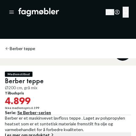
Berber teppe
20
%
Medlemstilbud
Berber teppe
Ø200 cm, grå mix
Tilbudspris
4.899
Ikke medlemspris
6.199
Serie:
Se
Berber
-serien
Berber er et maskinvevet lavfloss teppe . Laget av polypropylen
heatset som er et syntetisk materiale fremstilt fra olje og
varmebehandlet for å forbedre kvaliteten.
Les mer om produktet