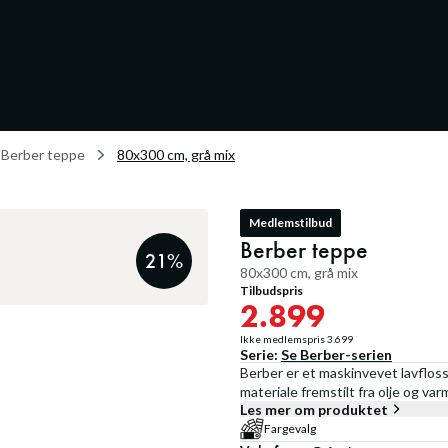
Berber teppe
80x300 cm, grå mix
Medlemstilbud
Berber teppe
21
%
80x300 cm, grå mix
Tilbudspris
2.899
Ikke medlemspris
3.699
Serie:
Se
Berber
-serien
Berber er et maskinvevet lavfloss
materiale fremstilt fra olje og va
Les mer om produktet
Fargevalg