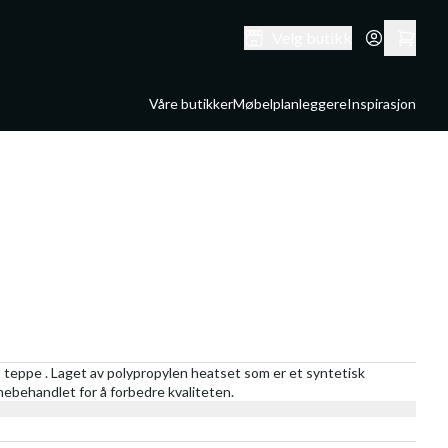
Velg butikk
Våre butikker
Møbelplanleggere
Inspirasjon
 teppe . Laget av polypropylen heatset som er et syntetisk
rmebehandlet for å forbedre kvaliteten.