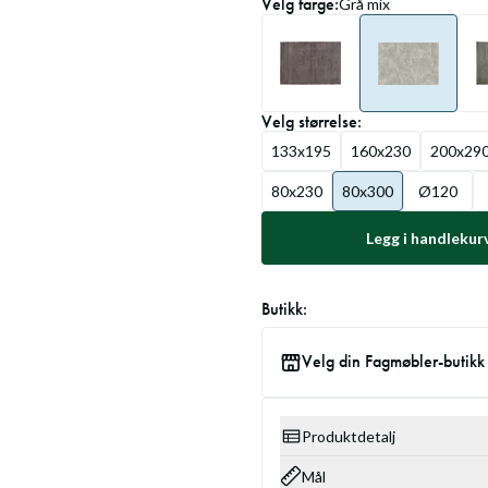
Velg
farge
:
Grå mix
Velg
størrelse
:
133x195
160x230
200x29
80x230
80x300
Ø120
Legg i handlekur
Butikk:
Velg din Fagmøbler-butikk
Produktdetalj
Mål