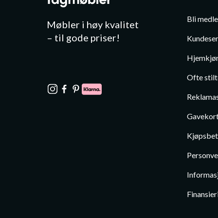
Bli medl
Møbler i høy kvalitet
– til gode priser!
Kundeser
Hjemkjør
Ofte stil
Reklamas
Gavekor
Kjøpsbet
Personve
Informas
Finansier