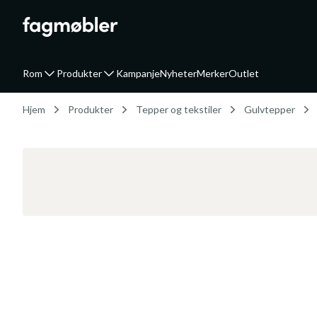
Rom
Produkter
Kampanje
Nyheter
Merker
Outlet
Hjem
Produkter
Tepper og tekstiler
Gulvtepper