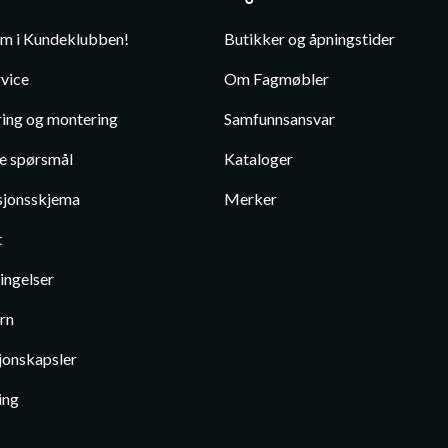
em i Kundeklubben!
Butikker og åpningstider
vice
Om Fagmøbler
ing og montering
Samfunnsansvar
te spørsmål
Kataloger
jonsskjema
Merker
t
ingelser
rn
jonskapsler
ing