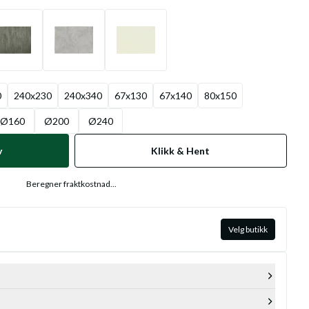
0
240x230
240x340
67x130
67x140
80x150
Ø160
Ø200
Ø240
v
Klikk & Hent
Beregner fraktkostnad...
Velg butikk