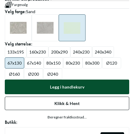
Fargevalg
Velg
farge
:
Sand
Velg
størrelse
:
133x195
160x230
200x290
240x230
240x340
67x130
67x140
80x150
80x230
80x300
Ø120
Ø160
Ø200
Ø240
Legg i handlekurv
Klikk & Hent
Beregner fraktkostnad...
Butikk: