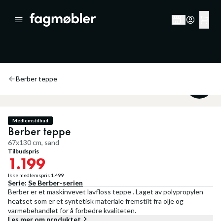
Berber teppe
20
%
Medlemstilbud
Berber teppe
67x130 cm, sand
Tilbudspris
1.199
Ikke medlemspris
1.499
Serie:
Se
Berber
-serien
Berber er et maskinvevet lavfloss teppe . Laget av polypropylen
heatset som er et syntetisk materiale fremstilt fra olje og
varmebehandlet for å forbedre kvaliteten.
Les mer om produktet