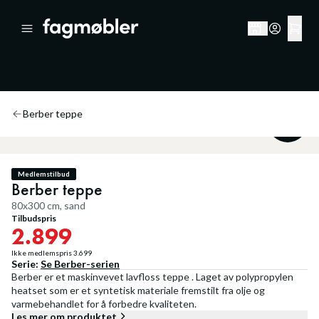
Berber teppe
21
%
Medlemstilbud
Berber teppe
80x300 cm, sand
Tilbudspris
2.899
Ikke medlemspris
3.699
Serie:
Se
Berber
-serien
Berber er et maskinvevet lavfloss teppe . Laget av polypropylen
heatset som er et syntetisk materiale fremstilt fra olje og
varmebehandlet for å forbedre kvaliteten.
Les mer om produktet