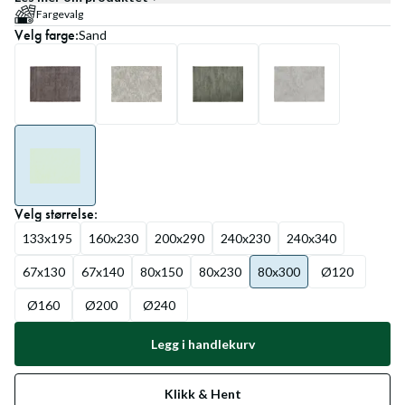
Fargevalg
Velg
farge
:
Sand
Velg
størrelse
:
133x195
160x230
200x290
240x230
240x340
67x130
67x140
80x150
80x230
80x300
Ø120
Ø160
Ø200
Ø240
Legg i handlekurv
Klikk & Hent