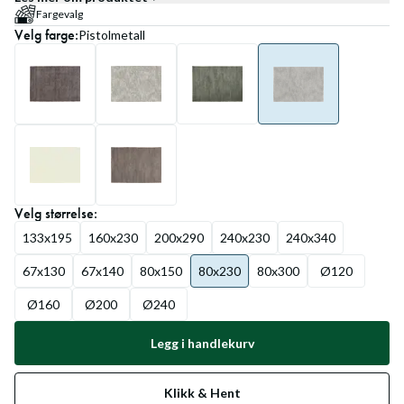
Fargevalg
Velg
farge
:
Pistolmetall
Velg
størrelse
:
133x195
160x230
200x290
240x230
240x340
67x130
67x140
80x150
80x230
80x300
Ø120
Ø160
Ø200
Ø240
Legg i handlekurv
Klikk & Hent