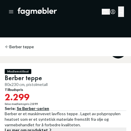
Berber teppe
20
%
Medlemstilbud
Berber teppe
80x230 cm, pistolmetall
Tilbudspris
2.299
Ikke medlemspris
2.899
Serie:
Se
Berber
-serien
Berber er et maskinvevet lavfloss teppe . Laget av polypropylen
heatset som er et syntetisk materiale fremstilt fra olje og
varmebehandlet for å forbedre kvaliteten.
Les mer om produktet