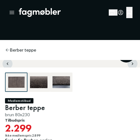
Berber teppe
20
%
Medlemstilbud
Berber teppe
brun 80x230
Tilbudspris
2.299
Ikke medlemspris
2.899