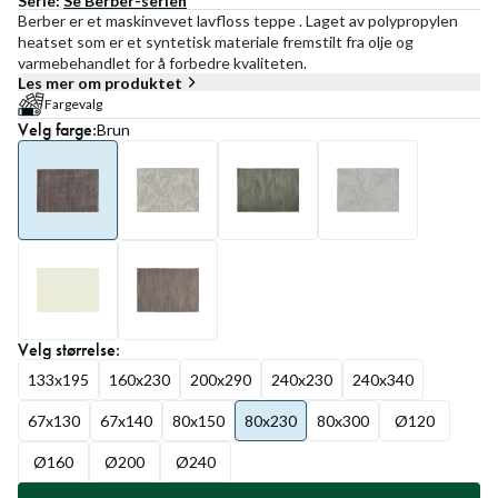
Serie:
Se
Berber
-serien
Berber er et maskinvevet lavfloss teppe . Laget av polypropylen
heatset som er et syntetisk materiale fremstilt fra olje og
varmebehandlet for å forbedre kvaliteten.
Les mer om produktet
Fargevalg
Velg
farge
:
Brun
Velg
størrelse
:
133x195
160x230
200x290
240x230
240x340
67x130
67x140
80x150
80x230
80x300
Ø120
Ø160
Ø200
Ø240