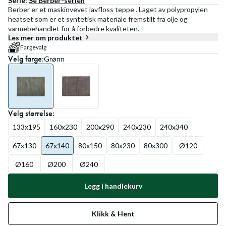
Serie:
Se
Berber
-serien
Berber er et maskinvevet lavfloss teppe . Laget av polypropylen
heatset som er et syntetisk materiale fremstilt fra olje og
varmebehandlet for å forbedre kvaliteten.
Les mer om produktet
Fargevalg
Velg
farge
:
Grønn
Velg
størrelse
:
133x195
160x230
200x290
240x230
240x340
67x130
67x140
80x150
80x230
80x300
Ø120
Ø160
Ø200
Ø240
Legg i handlekurv
Klikk & Hent