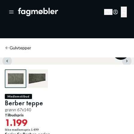
Gulvtepper
20
%
Medlemstilbud
Berber teppe
grønn 67x140
Tilbudspris
1.199
Ikke medlemspris
1.499