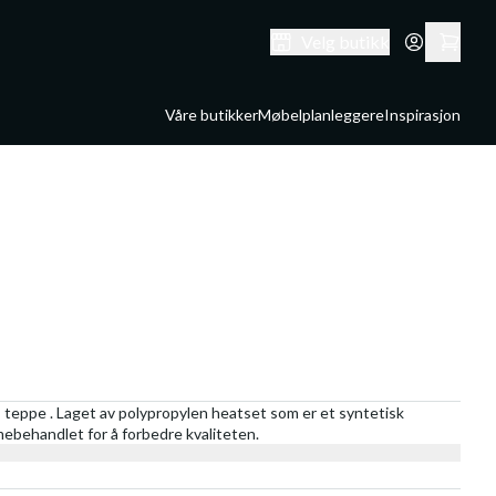
Velg butikk
Våre butikker
Møbelplanleggere
Inspirasjon
 teppe . Laget av polypropylen heatset som er et syntetisk
rmebehandlet for å forbedre kvaliteten.