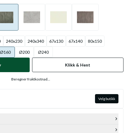
0
240x230
240x340
67x130
67x140
80x150
Ø160
Ø200
Ø240
v
Klikk & Hent
Beregner fraktkostnad...
Velg butikk