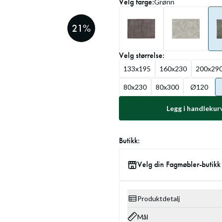
Velg
farge
:
Grønn
21
%
Velg
størrelse
:
133x195
160x230
200x29
80x230
80x300
Ø120
Legg i handlekur
Butikk:
Velg din Fagmøbler-butikk
Produktdetalj
Mål