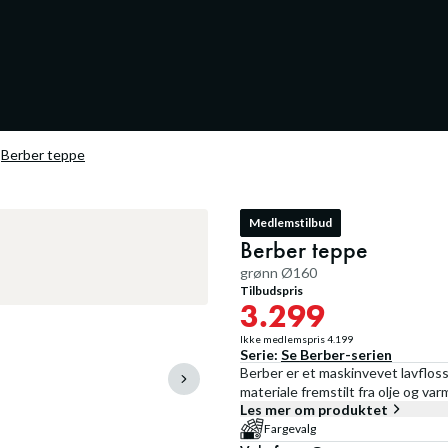
Berber teppe
Medlemstilbud
Berber teppe
grønn Ø160
Tilbudspris
3.299
Ikke medlemspris
4.199
Serie:
Se
Berber
-serien
Berber er et maskinvevet lavfloss
materiale fremstilt fra olje og va
Les mer om produktet
Fargevalg