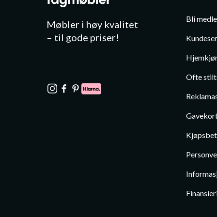
Bli medl
Møbler i høy kvalitet
– til gode priser!
Kundeser
Hjemkjør
Ofte stil
Reklamas
Gavekor
Kjøpsbet
Personve
Informas
Finansier