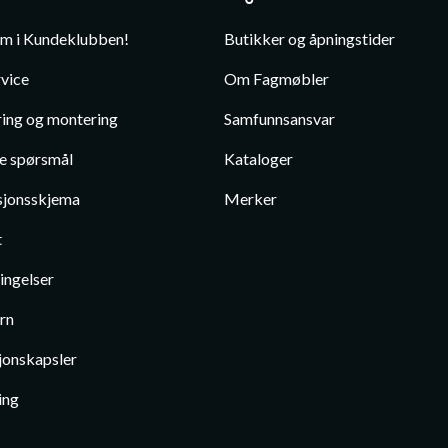
em i Kundeklubben!
Butikker og åpningstider
vice
Om Fagmøbler
ing og montering
Samfunnsansvar
te spørsmål
Kataloger
jonsskjema
Merker
t
ingelser
rn
jonskapsler
ing