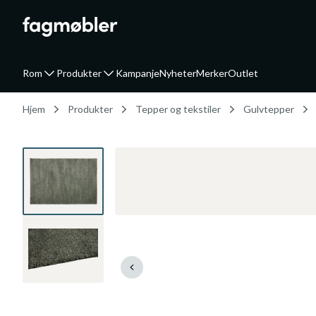
Rom
Produkter
Kampanje
Nyheter
Merker
Outlet
Hjem
Produkter
Tepper og tekstiler
Gulvtepper