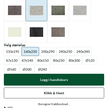
Velg
størrelse
:
133x195
160x230
200x290
240x230
240x340
67x130
67x140
80x150
80x230
80x300
Ø120
Ø160
Ø200
Ø240
Legg i handlekurv
Klikk & Hent
Beregner fraktkostnad...