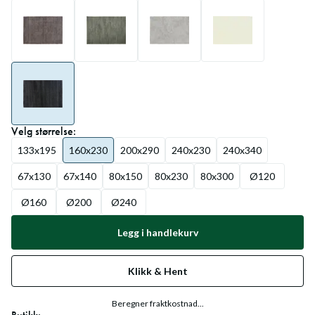
Velg
størrelse
:
133x195
160x230
200x290
240x230
240x340
67x130
67x140
80x150
80x230
80x300
Ø120
Ø160
Ø200
Ø240
Legg i handlekurv
Klikk & Hent
Beregner fraktkostnad...