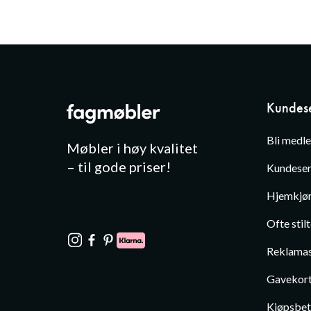
Kundese
Bli medl
Møbler i høy kvalitet
– til gode priser!
Kundeser
Hjemkjør
Ofte stil
Reklamas
Gavekor
Kjøpsbet