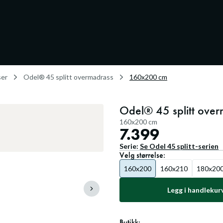
ser
Odel® 45 splitt overmadrass
160x200 cm
Odel® 45 splitt ove
160x200 cm
7.399
Serie:
Se
Odel 45 splitt
-serien
Velg
størrelse
:
160x200
160x210
180x20
Legg i handlekur
Butikk: