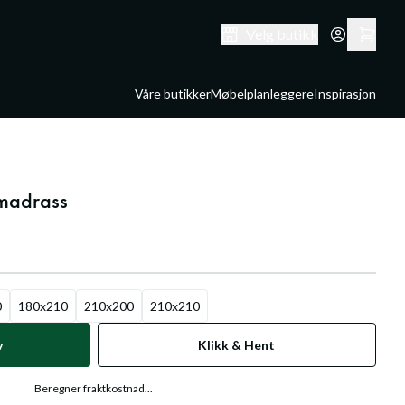
Velg butikk
Våre butikker
Møbelplanleggere
Inspirasjon
rmadrass
0
180x210
210x200
210x210
v
Klikk & Hent
Beregner fraktkostnad...