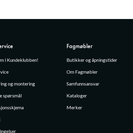
rvice
Fagmøbler
em i Kundeklubben!
Butikker og åpningstider
vice
Om Fagmøbler
ing og montering
Samfunnsansvar
te spørsmål
Kataloger
jonsskjema
Merker
t
ingelser