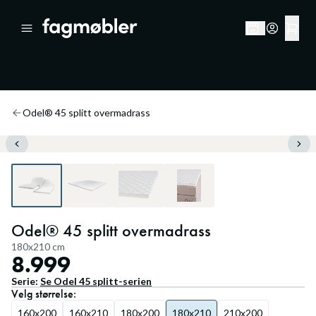
Odel® 45 splitt overmadrass
Odel® 45 splitt overmadrass
180x210 cm
8.999
Serie:
Se
Odel 45 splitt
-serien
Velg
størrelse
:
160x200
160x210
180x200
180x210
210x200