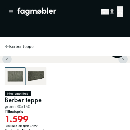
Berber teppe
20
%
Medlemstilbud
Berber teppe
grønn 80x150
Tilbudspris
1.599
Ikke medlemspris
1.999