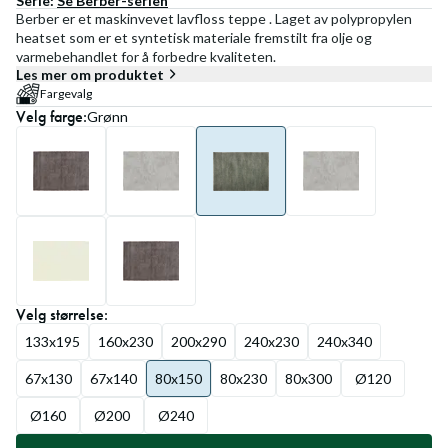
Serie:
Se
Berber
-serien
Berber er et maskinvevet lavfloss teppe . Laget av polypropylen
heatset som er et syntetisk materiale fremstilt fra olje og
varmebehandlet for å forbedre kvaliteten.
Les mer om produktet
Fargevalg
Velg
farge
:
Grønn
Velg
størrelse
:
133x195
160x230
200x290
240x230
240x340
67x130
67x140
80x150
80x230
80x300
Ø120
Ø160
Ø200
Ø240