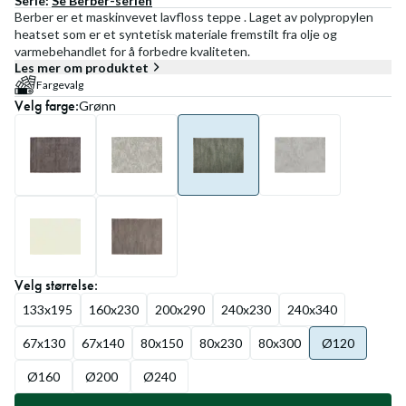
Serie:
Se
Berber
-serien
Berber er et maskinvevet lavfloss teppe . Laget av polypropylen
heatset som er et syntetisk materiale fremstilt fra olje og
varmebehandlet for å forbedre kvaliteten.
Les mer om produktet
Fargevalg
Velg
farge
:
Grønn
Velg
størrelse
:
133x195
160x230
200x290
240x230
240x340
67x130
67x140
80x150
80x230
80x300
Ø120
Ø160
Ø200
Ø240