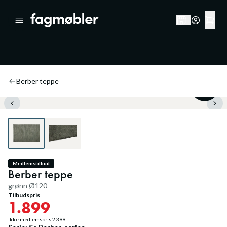
Berber teppe
20
%
Medlemstilbud
Berber teppe
grønn Ø120
Tilbudspris
1.899
Ikke medlemspris
2.399