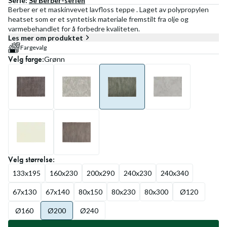
Serie:
Se
Berber
-serien
Berber er et maskinvevet lavfloss teppe . Laget av polypropylen
heatset som er et syntetisk materiale fremstilt fra olje og
varmebehandlet for å forbedre kvaliteten.
Les mer om produktet
Fargevalg
Velg
farge
:
Grønn
Velg
størrelse
:
133x195
160x230
200x290
240x230
240x340
67x130
67x140
80x150
80x230
80x300
Ø120
Ø160
Ø200
Ø240