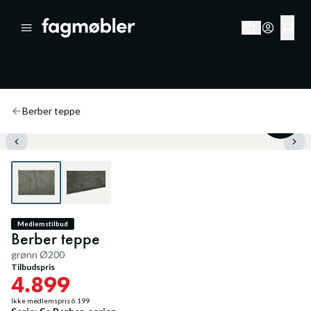
Berber teppe
20
%
Medlemstilbud
Berber teppe
grønn Ø200
Tilbudspris
4.899
Ikke medlemspris
6.199