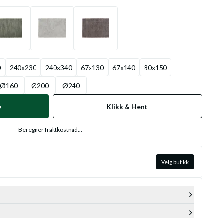
0
240x230
240x340
67x130
67x140
80x150
Ø160
Ø200
Ø240
v
Klikk & Hent
Beregner fraktkostnad...
Velg butikk