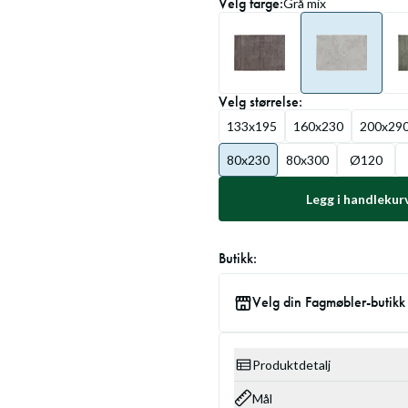
Velg
farge
:
Grå mix
Velg
størrelse
:
133x195
160x230
200x29
80x230
80x300
Ø120
Legg i handlekur
Butikk:
Velg din Fagmøbler-butikk
Produktdetalj
Mål