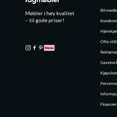
Bli medl
Møbler i høy kvalitet
– til gode priser!
Kundeser
Hjemkjør
Ofte stil
Reklamas
Gavekor
Kjøpsbet
Personve
Informas
Finansier