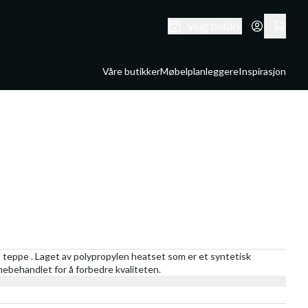
Velg butikk
Våre butikker
Møbelplanleggere
Inspirasjon
 teppe . Laget av polypropylen heatset som er et syntetisk
rmebehandlet for å forbedre kvaliteten.