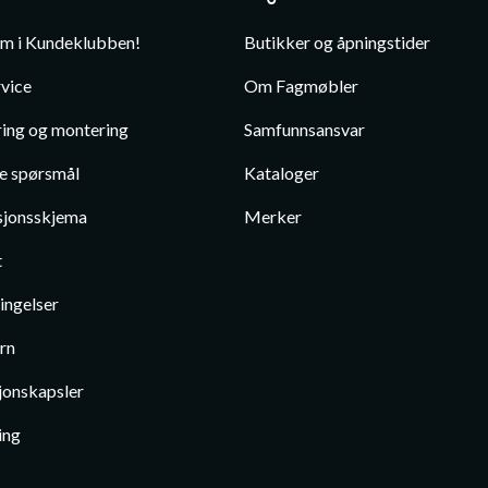
em i Kundeklubben!
Butikker og åpningstider
vice
Om Fagmøbler
ing og montering
Samfunnsansvar
te spørsmål
Kataloger
jonsskjema
Merker
t
ingelser
rn
jonskapsler
ing