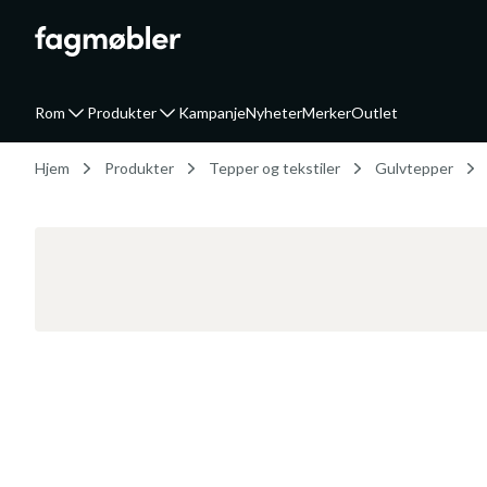
Rom
Produkter
Kampanje
Nyheter
Merker
Outlet
Hjem
Produkter
Tepper og tekstiler
Gulvtepper