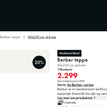
Berber teppe
80x230 cm, grå mix
Medlemstilbud
Berber teppe
20
%
80x230 cm, grå mix
Tilbudspris
2.299
Ikke medlemspris
2.899
Serie:
Se
Berber
-serien
Berber er et maskinvevet lavfloss
materiale fremstilt fra olje og va
Les mer om produktet
Fargevalg