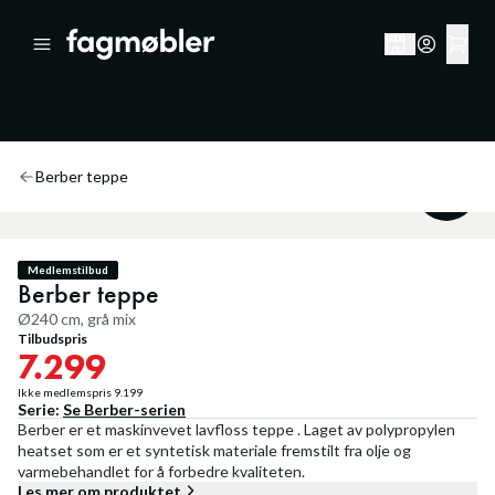
Berber teppe
20
%
Medlemstilbud
Berber teppe
Ø240 cm, grå mix
Tilbudspris
7.299
Ikke medlemspris
9.199
Serie:
Se
Berber
-serien
Berber er et maskinvevet lavfloss teppe . Laget av polypropylen
heatset som er et syntetisk materiale fremstilt fra olje og
varmebehandlet for å forbedre kvaliteten.
Les mer om produktet