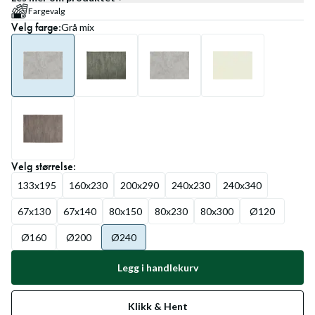
Fargevalg
Velg
farge
:
Grå mix
Velg
størrelse
:
133x195
160x230
200x290
240x230
240x340
67x130
67x140
80x150
80x230
80x300
Ø120
Ø160
Ø200
Ø240
Legg i handlekurv
Klikk & Hent