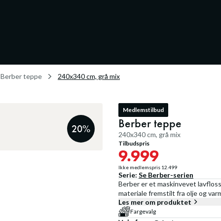
Berber teppe
240x340 cm, grå mix
Medlemstilbud
Berber teppe
20
%
240x340 cm, grå mix
Tilbudspris
9.999
Ikke medlemspris
12.499
Serie:
Se
Berber
-serien
Berber er et maskinvevet lavfloss
materiale fremstilt fra olje og va
Les mer om produktet
Fargevalg