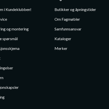
em i Kundeklubben!
Butikker og åpningstider
vice
Om Fagmøbler
ing og montering
Samfunnsansvar
te spørsmål
Kataloger
jonsskjema
Merker
t
ingelser
rn
jonskapsler
ing