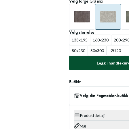
Velg
farge
:
Grå mix
Velg
størrelse
:
133x195
160x230
200x29
80x230
80x300
Ø120
Legg i handlekur
Butikk:
Velg din Fagmøbler-butikk
Produktdetalj
Mål