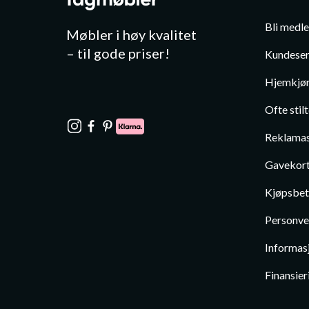
Bli medl
Møbler i høy kvalitet
– til gode priser!
Kundeser
Hjemkjør
Ofte stil
Reklamas
Gavekor
Kjøpsbet
Personve
Informas
Finansier