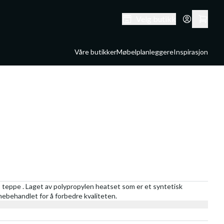
Velg butikk
Våre butikker
Møbelplanleggere
Inspirasjon
 teppe . Laget av polypropylen heatset som er et syntetisk
rmebehandlet for å forbedre kvaliteten.