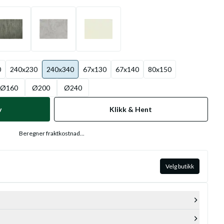
0
240x230
240x340
67x130
67x140
80x150
Ø160
Ø200
Ø240
v
Klikk & Hent
Beregner fraktkostnad...
Velg butikk