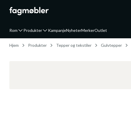
Rom
Produkter
Kampanje
Nyheter
Merker
Outlet
Hjem
Produkter
Tepper og tekstiler
Gulvtepper