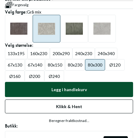
Fargevalg
Velg
farge
:
Grå mix
Velg
størrelse
:
133x195
160x230
200x290
240x230
240x340
67x130
67x140
80x150
80x230
80x300
Ø120
Ø160
Ø200
Ø240
Legg i handlekurv
Klikk & Hent
Beregner fraktkostnad...
Butikk: