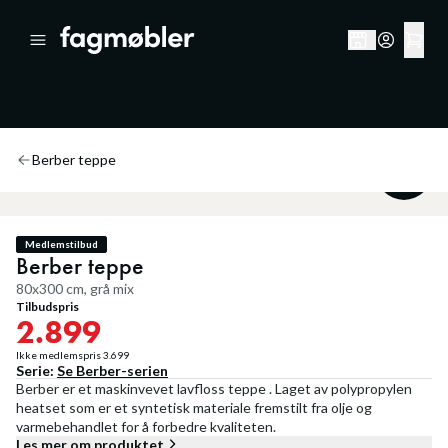
Berber teppe
21
%
Medlemstilbud
Berber teppe
80x300 cm, grå mix
Tilbudspris
2.899
Ikke medlemspris
3.699
Serie:
Se
Berber
-serien
Berber er et maskinvevet lavfloss teppe . Laget av polypropylen
heatset som er et syntetisk materiale fremstilt fra olje og
varmebehandlet for å forbedre kvaliteten.
Les mer om produktet